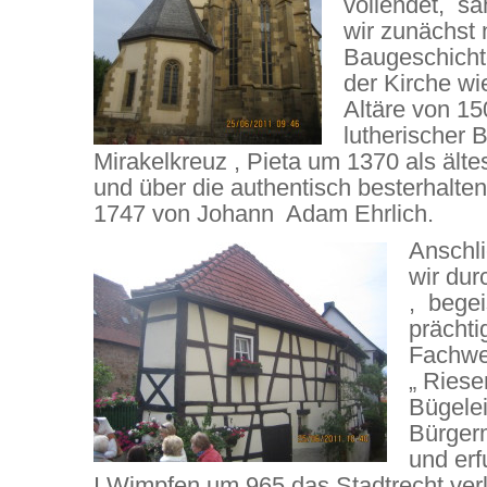
vollendet, sa
wir zunächst
Baugeschichte
der Kirche wie
Altäre von 15
lutherischer B
Mirakelkreuz , Pieta um 1370 als älte
und über die authentisch besterhalte
1747 von Johann Adam Ehrlich.
Anschli
wir dur
, begei
prächti
Fachwe
„ Riese
Bügele
Bürgerm
und erf
I Wimpfen um 965 das Stadtrecht verl