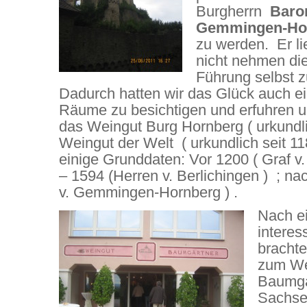
Burgherrn
Baron
Gemmingen-Ho
zu werden. Er l
nicht nehmen di
Führung selbst z
Dadurch hatten wir das Glück auch ei
Räume zu besichtigen und erfuhren u.
das Weingut Burg Hornberg ( urkundli
Weingut der Welt ( urkundlich seit 118
einige Grunddaten: Vor 1200 ( Graf v.
– 1594 (Herren v. Berlichingen ) ; na
v. Gemmingen-Hornberg ) .
Nach e
interes
brachte
zum We
Baumgä
Sachse