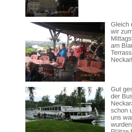
Gleich
wir zum
Mittags
am Bla
Terrass
Neckarb
Gut ges
der Bus
Neckar
schon u
uns war
wurden 
Plätze 