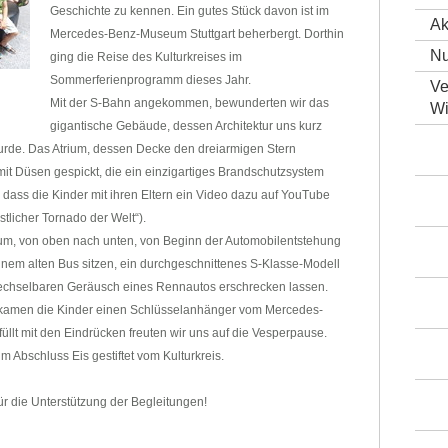
Geschichte zu kennen. Ein gutes Stück davon ist im
Ak
Mercedes-Benz-Museum Stuttgart beherbergt. Dorthin
Nu
ging die Reise des Kulturkreises im
Sommerferienprogramm dieses Jahr.
Ve
Mit der S-Bahn angekommen, bewunderten wir das
Wi
gigantische Gebäude, dessen Architektur uns kurz
wurde. Das Atrium, dessen Decke den dreiarmigen Stern
mit Düsen gespickt, die ein einzigartiges Brandschutzsystem
, dass die Kinder mit ihren Eltern ein Video dazu auf YouTube
tlicher Tornado der Welt“).
m, von oben nach unten, von Beginn der Automobilentstehung
 einem alten Bus sitzen, ein durchgeschnittenes S-Klasse-Modell
echselbaren Geräusch eines Rennautos erschrecken lassen.
kamen die Kinder einen Schlüsselanhänger vom Mercedes-
lt mit den Eindrücken freuten wir uns auf die Vesperpause.
 Abschluss Eis gestiftet vom Kulturkreis.
ür die Unterstützung der Begleitungen!