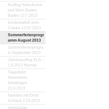
Ausflug Natur,Kunst
und Wein Baden
Baden 13.7.2013
Kinderballett John
Cranko 13.07.2013
Sommerferienprogr
amm August 2013
Sommerferienprogra
m September 2013
Jahresausflug 31.8. -
1.9.2013 Murnau
Tagesfahrt
Neresheim-
Nördlingen
21.9.2013
Namibia mit Ernst
Schlack 2.10.2013
Vernissage