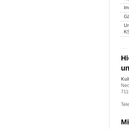
Im
Gä
Un
K
Hi
un
Kul
Nec
711
Tel
Mi