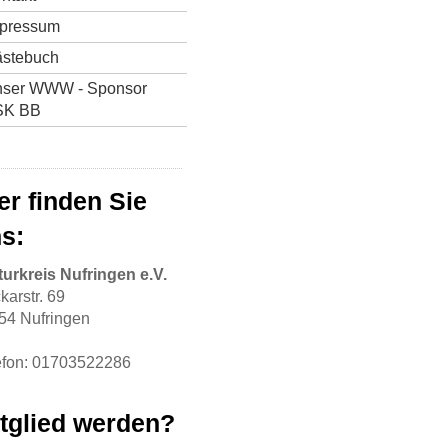
pressum
stebuch
ser WWW - Sponsor
SK BB
er finden Sie
s:
turkreis Nufringen e.V.
karstr. 69
54 Nufringen
efon: 01703522286
tglied werden?