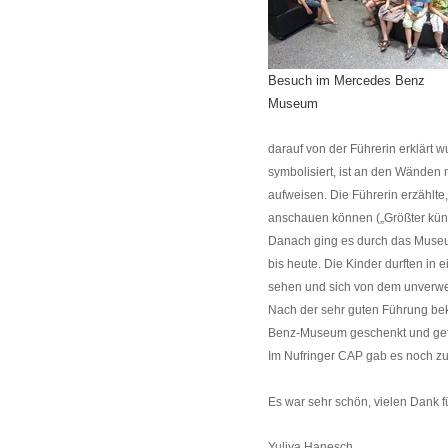
Besuch im Mercedes Benz
Museum
darauf von der Führerin erklärt 
symbolisiert, ist an den Wänden 
aufweisen. Die Führerin erzählte
anschauen können („Größter küns
Danach ging es durch das Museu
bis heute. Die Kinder durften in
sehen und sich von dem unverw
Nach der sehr guten Führung be
Benz-Museum geschenkt und gefül
Im Nufringer CAP gab es noch zum
Es war sehr schön, vielen Dank f
Yuliya Hanesch