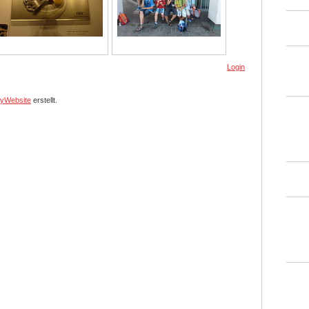
Login
yWebsite
erstellt.