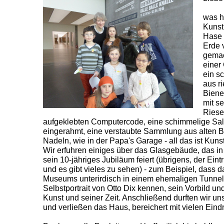
was h
Kunst
Hase 
Erde 
gemac
einer 
ein s
aus r
Biene
mit s
Riese
aufgeklebten Computercode, eine schimmelige Sa
eingerahmt, eine verstaubte Sammlung aus alten Br
Nadeln, wie in der Papa's Garage - all das ist Kunst
Wir erfuhren einiges über das Glasgebäude, das i
sein 10-jähriges Jubiläum feiert (übrigens, der Eintri
und es gibt vieles zu sehen) - zum Beispiel, dass d
Museums unterirdisch in einem ehemaligen Tunnel l
Selbstportrait von Otto Dix kennen, sein Vorbild u
Kunst und seiner Zeit. Anschließend durften wir uns
und verließen das Haus, bereichert mit vielen Eind